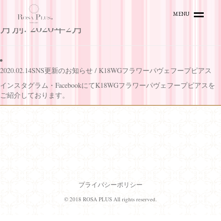
MENU
月別: 2020年2月
HOME
TOPICS
2020.02.14
SNS更新のお知らせ / K18WGフラワーパヴェフープピアス
ITEMS
インスタグラム
・
Facebook
にてK18WGフラワーパヴェフープピアスを
ACCESS
ご紹介しております。
ONLINE SHOP
プライバシーポリシー
© 2018 ROSA PLUS All rights reserved.