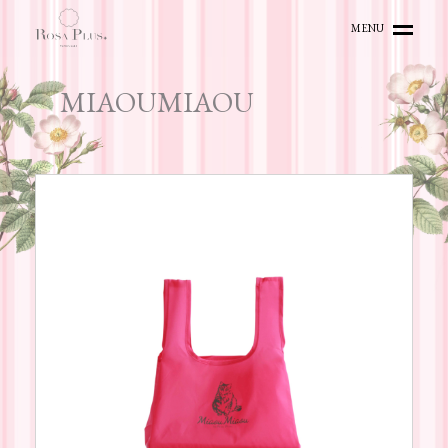
MENU
HOME
MIAOUMIAOU
TOPICS
ITEMS
ACCESS
ONLINE SHOP