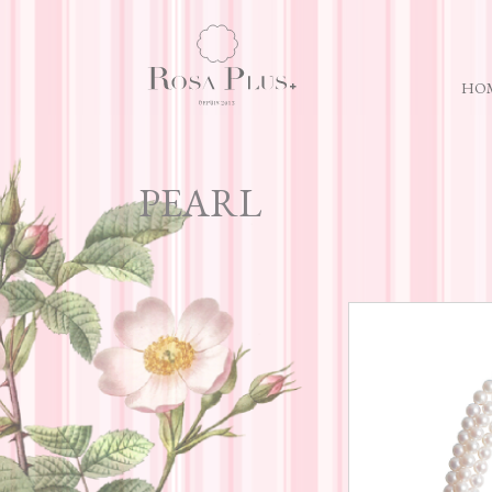
HO
PEARL