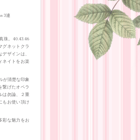
㎝ 3連
40.43.46
マグネットクラ
なデザインは、
ィネイトをお楽
ルが清楚な印象
を繋げたオペラ
ルは勿論、２重
にもお使い頂け
多彩な魅力をお