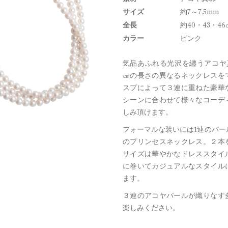
サイズ
約7～7.5mm
全長
約40・43・46
カラー
ピンク
気品あふれる光沢を纏うアコヤ真珠。
㎝の長さの異なるネックレスを
スプによって３連に重ねた豪華
シーンに合わせて様々なコーデ
しみ頂けます。
フォーマルな装いには1連のパー
のプリンセスネックレス。２本
サイズは華やかなドレススタイ
に巻いてカジュアルなスタイル
ます。
３連のアコヤパールが織りなす
楽しみください。