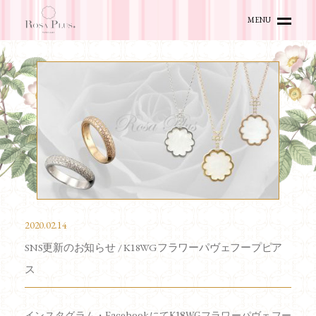
MENU
HOME
TOPICS
ITEMS
ACCESS
ONLINE SHOP
2020.02.14
SNS更新のお知らせ / K18WGフラワーパヴェフープピア
ス
インスタグラム
・
Facebook
にてK18WGフラワーパヴェフー